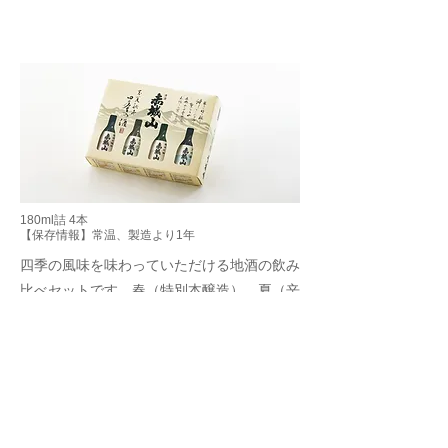
180ml詰 4本
【保存情報】常温、製造より1年
四季の風味を味わっていただける地酒の飲み
比べセットです。春（特別本醸造）、夏（辛
口本醸造）、秋（純米吟醸）、冬（大吟醸）
の4種類で、各ボトルは四季を感じさせるデ
ザインで装飾されており、春夏秋冬それぞれ
の季節を代表する味わいと香りを楽しむこと
ができます。