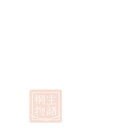
選べるギフト
桐生物語
< Back
焼きまんじゅう手焼きセット
2-0018-01
​申込番号